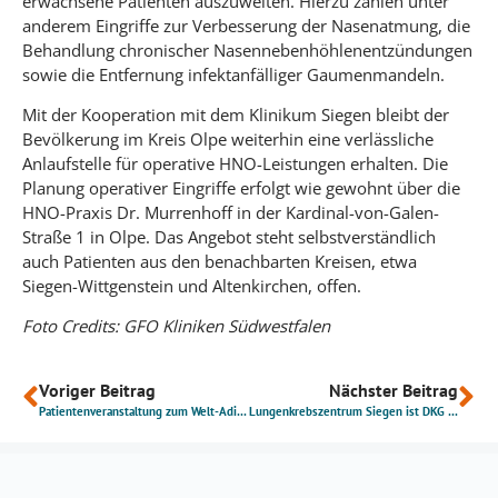
erwachsene Patienten auszuweiten. Hierzu zählen unter
anderem Eingriffe zur Verbesserung der Nasenatmung, die
Behandlung chronischer Nasennebenhöhlenentzündungen
sowie die Entfernung infektanfälliger Gaumenmandeln.
Mit der Kooperation mit dem Klinikum Siegen bleibt der
Bevölkerung im Kreis Olpe weiterhin eine verlässliche
Anlaufstelle für operative HNO-Leistungen erhalten. Die
Planung operativer Eingriffe erfolgt wie gewohnt über die
HNO-Praxis Dr. Murrenhoff in der Kardinal-von-Galen-
Straße 1 in Olpe. Das Angebot steht selbstverständlich
auch Patienten aus den benachbarten Kreisen, etwa
Siegen-Wittgenstein und Altenkirchen, offen.
Foto Credits: GFO Kliniken Südwestfalen
Voriger Beitrag
Nächster Beitrag
Patientenveranstaltung zum Welt-Adipositas-Tag
Lungenkrebszentrum Siegen ist DKG zertifiziert